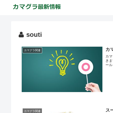
souti
カ
カマグラ関連
カマ
きま
ール
ス
カマグラ関連