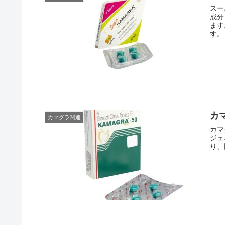
スー
成分
ます
す。
カ
カマグラ関連
カマ
ジェ
り、